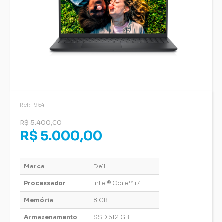
Ref: 1954
R$ 5.400,00
R$ 5.000,00
Marca
Dell
Processador
Intel® Core™ i7
Memória
8 GB
Armazenamento
SSD 512 GB