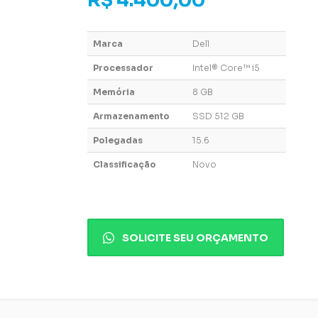
R$ 4.400,00
Marca
Dell
Processador
Intel® Core™ i5
Memória
8 GB
Armazenamento
SSD 512 GB
Polegadas
15.6
Classificação
Novo
SOLICITE SEU ORÇAMENTO