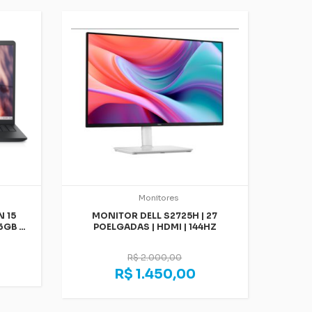
Monitores
 15
MONITOR DELL S2725H | 27
6GB |
POELGADAS | HDMI | 144HZ
HOME
R$ 2.000,00
R$ 1.450,00