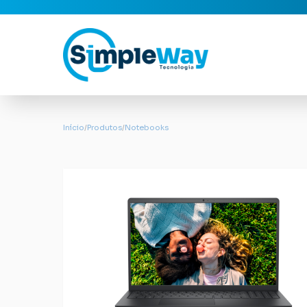
Início
/
Produtos
/
Notebooks