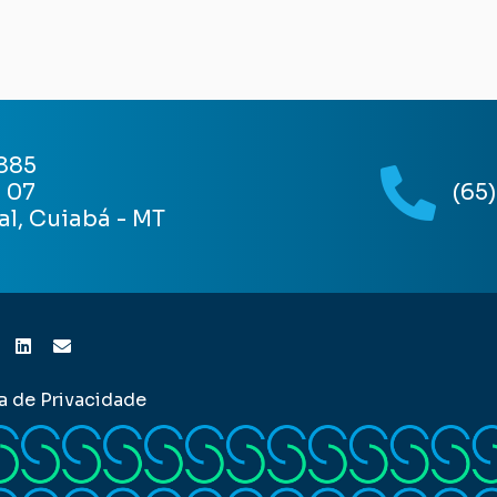
 885
 07
(65
l, Cuiabá - MT
ca de Privacidade