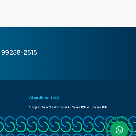
) 99258-2515
Atendimento
Segunda a Sexta feira 07h as 12h e 13h as 18h.