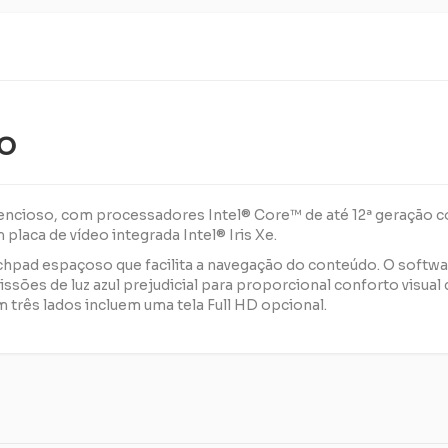
TO
encioso, com processadores Intel® Core™ de até 12ª geração
aca de vídeo integrada Intel® Iris Xe.
uchpad espaçoso que facilita a navegação do conteúdo. O sof
ssões de luz azul prejudicial para proporcional conforto visual
 três lados incluem uma tela Full HD opcional.